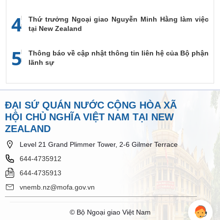
4
Thứ trưởng Ngoại giao Nguyễn Minh Hằng làm việc
tại New Zealand
5
Thông báo về cập nhật thông tin liên hệ của Bộ phận
lãnh sự
ĐẠI SỨ QUÁN NƯỚC CỘNG HÒA XÃ
HỘI CHỦ NGHĨA VIỆT NAM TẠI NEW
ZEALAND
Level 21 Grand Plimmer Tower, 2-6 Gilmer Terrace
644-4735912
644-4735913
vnemb.nz@mofa.gov.vn
© Bộ Ngoại giao Việt Nam