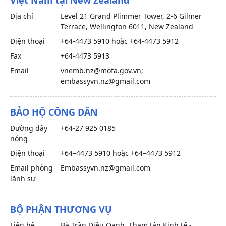
Địa chỉ
Level 21 Grand Plimmer Tower, 2-6 Gilmer
Terrace, Wellington 6011, New Zealand
Điện thoại
+64-4473 5910 hoặc +64-4473 5912
Fax
+64-4473 5913
Email
vnemb.nz@mofa.gov.vn;
embassyvn.nz@gmail.com
BẢO HỘ CÔNG DÂN
Đường dây
+64-27 925 0185
nóng
Điện thoại
+64–4473 5910 hoặc +64–4473 5912
Email phòng
Embassyvn.nz@gmail.com
lãnh sự
BỘ PHẬN THƯƠNG VỤ
Liên hệ
Bà Trần Diệu Oanh, Tham tán Kinh tế -