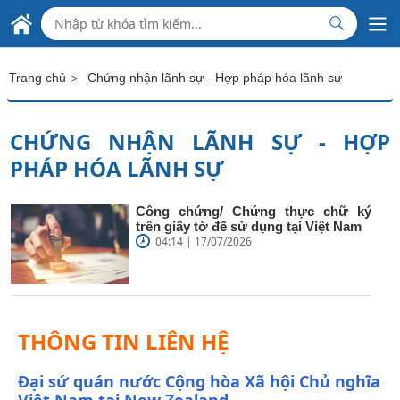
Skip to Main Content
ĐẠI SỨ QUÁN VIỆT NAM
TẠI NEW ZEALAND
>
Trang chủ
Chứng nhận lãnh sự - Hợp pháp hóa lãnh sự
CHỨNG NHẬN LÃNH SỰ - HỢP
PHÁP HÓA LÃNH SỰ
Công chứng/ Chứng thực chữ ký
trên giấy tờ để sử dụng tại Việt Nam
04:14 | 17/07/2026
THÔNG TIN LIÊN HỆ
Đại sứ quán nước Cộng hòa Xã hội Chủ nghĩa
Việt Nam tại New Zealand