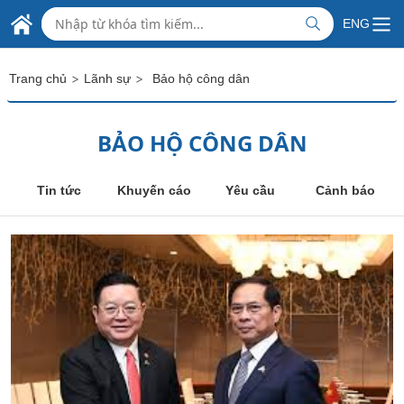
ĐẠI SỨ QUÁN
Skip to Main Content
ENG
CỘNG HÒA XÃ HỘI CHỦ NGHĨA VIỆT NAM
TẠI CỘNG HOÀ ẤN ĐỘ
>
>
Trang chủ
Lãnh sự
Bảo hộ công dân
BẢO HỘ CÔNG DÂN
Tin tức
Khuyến cáo
Yêu cầu
Cảnh báo