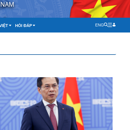
T NAM
ENG
VIỆT
HỎI ĐÁP