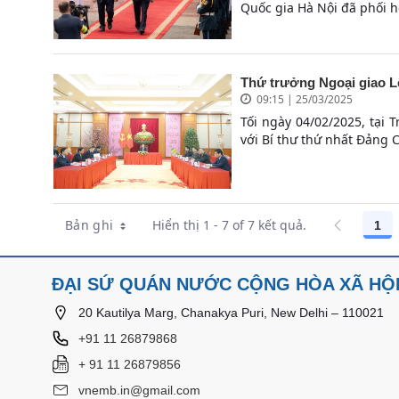
Quốc gia Hà Nội đã phối h
Thứ trưởng Ngoại giao L
09:15 | 25/03/2025
Tối ngày 04/02/2025, tại
với Bí thư thứ nhất Đảng 
Bản ghi
Hiển thị 1 - 7 of 7 kết quả.
1
Các
ĐẠI SỨ QUÁN NƯỚC CỘNG HÒA XÃ HỘI 
20 Kautilya Marg, Chanakya Puri, New Delhi – 110021
+91 11 26879868
+ 91 11 26879856
vnemb.in@gmail.com