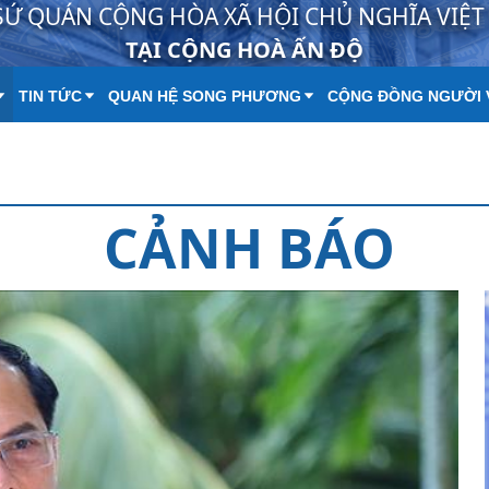
SỨ QUÁN CỘNG HÒA XÃ HỘI CHỦ NGHĨA VIỆ
TẠI CỘNG HOÀ ẤN ĐỘ
TIN TỨC
QUAN HỆ SONG PHƯƠNG
CỘNG ĐỒNG NGƯỜI 
CẢNH BÁO