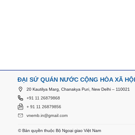
ĐẠI SỨ QUÁN NƯỚC CỘNG HÒA XÃ HỘI 
20 Kautilya Marg, Chanakya Puri, New Delhi – 110021
+91 11 26879868
+ 91 11 26879856
vnemb.in@gmail.com
© Bản quyền thuộc Bộ Ngoại giao Việt Nam