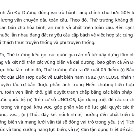
ạnh Ấn Độ Dương đóng vai trò hành lang chính cho hơn 50% 
 lượng vận chuyển dầu toàn cầu. Theo đó, Thứ trưởng khẳng đị
 căn bản cho hòa bình, an ninh và phát triển toàn cầu. Bên cạn
uộc lẫn nhau đang đặt ra yêu cầu cấp bách về việc hợp tác cùng 
thách thức truyền thống và phi truyền thống.
 đó, Thứ trưởng kêu gọi các quốc gia cần nỗ lực xây dựng tầm n
g và kết nối trên các vùng biển và đại dương, bao gồm cả Ấn 
ực hóa tầm nhìn đó, Thứ trưởng đưa ra đề xuất 05 điểm: (i) Bả
g ước của Liên Hợp quốc về Luật biển năm 1982 (UNCLOS), nhấn
nguyên tắc cơ bản được phản ánh trong Hiến chương Liên hợ
, toàn vẹn lãnh thổ, giải quyết tranh chấp bằng các biện pháp 
ước quốc tế; (ii) Trên cơ sở UNCLOS, tận dụng triệt để các cơ c
ả trong và ngoài khu vực, góp phần vào nỗ lực giải quyết các t
g, v.v…; (iii) Thúc đẩy kết nối kinh tế, hướng đến phát triển 
ảng biển và mạng lưới vận tải sẽ đóng vai trò trọng yếu; (iv) Tíc
c và tăng cường năng lực biển; và (v) Cần tận dụng triệt để các