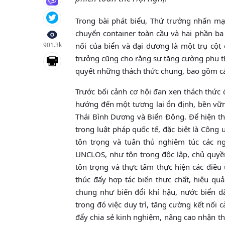
Trong bài phát biểu, Thứ trưởng nhấn m
chuyển container toàn cầu và hai phần ba
901.3k
nối của biển và đại dương là một trụ cột
trưởng cũng cho rằng sự tăng cường phụ th
quyết những thách thức chung, bao gồm cả 
Trước bối cảnh cơ hội đan xen thách thức
hướng đến một tương lai ổn định, bền vữn
Thái Bình Dương và Biển Đông. Để hiện th
trọng luật pháp quốc tế, đặc biệt là Côn
tôn trọng và tuân thủ nghiêm túc các 
UNCLOS, như tôn trọng độc lập, chủ quyền
tôn trọng và thực tâm thực hiện các điều 
thúc đẩy hợp tác biển thực chất, hiệu qu
chung như biến đổi khí hậu, nước biển dân
trong đó việc duy trì, tăng cường kết nối c
đẩy chia sẻ kinh nghiệm, nâng cao nhận thứ