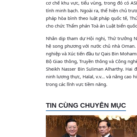
cơ chế khu vực, tiểu vùng, trong đó có A
tính minh bạch. Ngoài ra, thể hiện chủ trư
pháp hòa bình theo luật pháp quốc tế, Thứ
cho chức Thẩm phán Toà án Luật biển quốc
Nhân dịp tham dự Hội nghị, Thứ trưởng N
hệ song phương với nước chủ nhà Oman. C
nghiệp và Xúc tiến đầu tư Qais Bin Mohamm
Bộ Giao thông, Truyền thông và Công ngh
Sheikh Nasser Bin Suliman Alharthy. Hai 
ninh lương thực, Halal, v.v… và nâng cao 
trong các lĩnh vực tiềm năng.
TIN CÙNG CHUYÊN MỤC