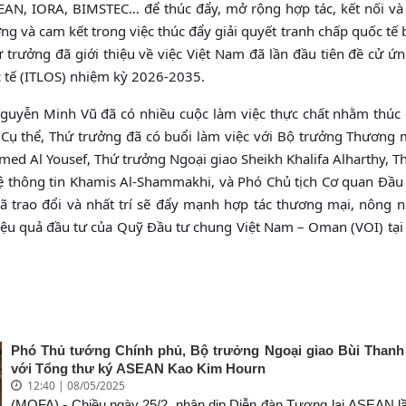
SEAN, IORA, BIMSTEC… để thúc đẩy, mở rộng hợp tác, kết nối v
ơng và cam kết trong việc thúc đẩy giải quyết tranh chấp quốc tế
 trưởng đã giới thiệu về việc Việt Nam đã lần đầu tiên đề cử ứn
 tế (ITLOS) nhiệm kỳ 2026-2035.
guyễn Minh Vũ đã có nhiều cuộc làm việc thực chất nhằm thúc
ụ thể, Thứ trưởng đã có buổi làm việc với Bộ trưởng Thương 
ed Al Yousef, Thứ trưởng Ngoại giao Sheikh Khalifa Alharthy, T
ệ thông tin Khamis Al-Shammakhi, và Phó Chủ tịch Cơ quan Đầ
đã trao đổi và nhất trí sẽ đẩy mạnh hợp tác thương mại, nông n
hiệu quả đầu tư của Quỹ Đầu tư chung Việt Nam – Oman (VOI) tại
Phó Thủ tướng Chính phủ, Bộ trưởng Ngoại giao Bùi Than
với Tổng thư ký ASEAN Kao Kim Hourn
12:40 | 08/05/2025
(MOFA) - Chiều ngày 25/2, nhân dịp Diễn đàn Tương lai ASEAN lầ