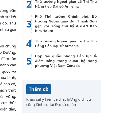
2
Thứ trưởng Ngoại giao Lê Thị Thu
Hằng tiếp Đại sứ Armenia
lượng vận
nh sự kết
Phó Thủ tướng Chính phủ, Bộ
3
trưởng Ngoại giao Bùi Thanh Sơn
h đó, Thứ
gặp với Tổng thư ký ASEAN Kao
nhau giải
Kim Hourn
4
Thứ trưởng Ngoại giao Lê Thị Thu
hìn chung
Hằng tiếp Đại sứ Armenia
Độ Dương,
Hợp tác quốc phòng tiếp tục là
5
o đảm tôn
điểm sáng trong quan hệ song
 mạnh cần
phương Việt Nam-Canada
p quốc và
hòa bình,
hế sẵn có,
Thăm dò
hách thức
bền vững,
Khảo sát ý kiến về chất lượng dịch vụ
h cực thúc
công lãnh sự tại Đại sứ quán
 diễn đàn,