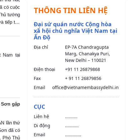
ã có cuộc
THÔNG TIN LIÊN HỆ
Thủ tướng
à tiếp tục
Đại sứ quán nước Cộng hòa
thành công
xã hội chủ nghĩa Việt Nam tại
Ấn Độ
Địa chỉ
EP-7A Chandragupta
Marg, Chanakya Puri,
t Nam tại
New Delhi – 110021
Điện thoại
+91 11 26879868
Fax
+ 91 11 26879856
Email
office@vietnamembassydelhi.in
h Sơn gặp
CỤC
Liên hệ
..........
N lần thứ
Di động
...........
Sơn đã có
Email
.............
, Phó Thủ