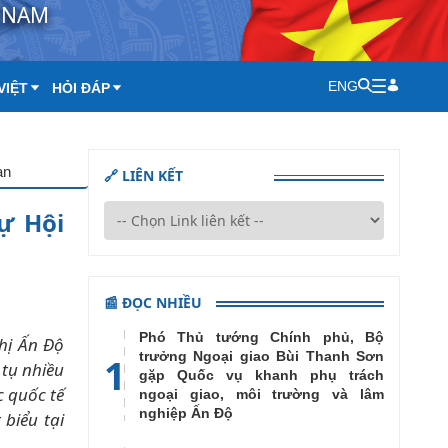
T NAM
ENG
VIỆT
HỎI ĐÁP
an
🔗 LIÊN KẾT
ự Hội
📰 ĐỌC NHIỀU
Phó Thủ tướng Chính phủ, Bộ
hị Ấn Độ
trưởng Ngoại giao Bùi Thanh Sơn
1
 tụ nhiều
gặp Quốc vụ khanh phụ trách
c quốc tế
ngoại giao, môi trường và lâm
nghiệp Ấn Độ
biểu tại