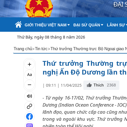
ĐẠI 
Skip to Main Content
GIỚI THIỆU VIỆT NAM
ĐẠI SỨ QUÁN
LÃNH SỰ
Thứ Bảy, ngày 08 tháng 8 năm 2026
>
>
Trang chủ
Tin tức
Thứ trưởng Thường trực Bộ Ngoại giao 
Thứ trưởng Thường trự
nghị Ấn Độ Dương lần th
Aa
| 09:11 | 11/04/2025
Thích
2368
- Từ ngày 16-17/02, Thứ trưởng Thườ
Dương (Indian Ocean Conference - IOC)
lãnh đạo, quan chức cấp cao cũng như g
trong và ngoài khu vực. Thứ trưởng N
phiên toàn thể Hội nghị.