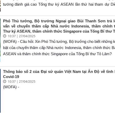
tướng đánh giá cao Tổng thư ký ASEAN lần thứ hai tham dự Di
tiếp tục có những ý kiến, đóng góp quan trọng, góp phần thiết thực
công chung của Diễn đàn.</p>
Phó Thủ tướng, Bộ trưởng Ngoại giao Bùi Thanh Sơn trả 
vấn về chuyến thăm cấp Nhà nước Indonesia, thăm chính 
Thư ký ASEAN, thăm chính thức Singapore của Tổng Bí thư 
10:37 | 27/04/2025
Phu nhân cùng Đoàn đại biểu cấp cao Việt Nam
(MOFA) - Câu hỏi: Xin Phó Thủ tướng, Bộ trưởng cho biết những k
bật của chuyến thăm cấp Nhà nước Indonesia, thăm chính thức B
ASEAN và thăm chính thức Singapore của Tổng Bí thư Tô Lâm?
Thông báo số 2 của Đại sứ quán Việt Nam tại Ấn Độ về tình 
Covid-19
10:37 | 27/04/2025
(MOFA) -