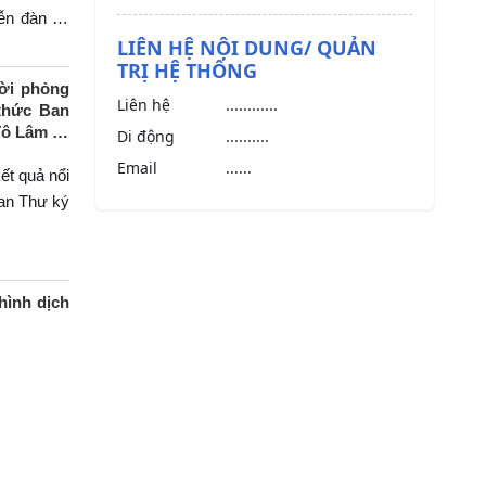
ễn đàn và
 vào thành
LIÊN HỆ NỘI DUNG/ QUẢN
TRỊ HỆ THỐNG
lời phỏng
Liên hệ
............
thức Ban
Tô Lâm và
Di động
..........
Email
......
ết quả nổi
an Thư ký
hình dịch