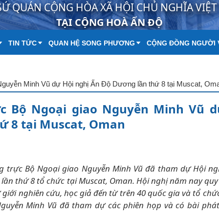
SỨ QUÁN CỘNG HÒA XÃ HỘI CHỦ NGHĨA VIỆ
TẠI CỘNG HOÀ ẤN ĐỘ
TIN TỨC
QUAN HỆ SONG PHƯƠNG
CỘNG ĐỒNG NGƯỜI 
Nguyễn Minh Vũ dự Hội nghị Ấn Độ Dương lần thứ 8 tại Muscat, Om
c Bộ Ngoại giao Nguyễn Minh Vũ d
ứ 8 tại Muscat, Oman
ng trực Bộ Ngoại giao Nguyễn Minh Vũ đã tham dự Hội ng
 lần thứ 8 tổ chức tại Muscat, Oman. Hội nghị năm nay quy
iới nghiên cứu, học giả đến từ trên 40 quốc gia và tổ chứ
guyễn Minh Vũ đã tham dự các phiên họp và có bài phát 