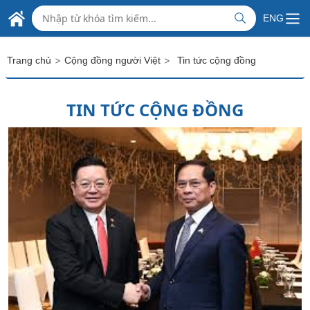
ĐẠI SỨ QUÁN
Skip to Main Content
ENG
CỘNG HÒA XÃ HỘI CHỦ NGHĨA VIỆT NAM
TẠI CỘNG HOÀ ẤN ĐỘ
>
>
Trang chủ
Cộng đồng người Việt
Tin tức cộng đồng
TIN TỨC CỘNG ĐỒNG