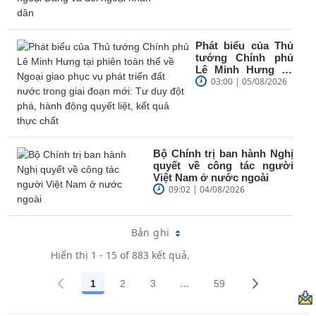
đối...
Phát biểu của Thủ
tướng Chính phủ
Lê Minh Hưng tại
phiên toàn thể về
03:00 | 05/08/2026
Ngoại giao phục vụ
phát...
Bộ Chính trị ban hành Nghị
quyết về công tác người
Việt Nam ở nước ngoài
09:02 | 04/08/2026
Bản ghi
Hiển thị 1 - 15 of 883 kết quả.
...
1
2
3
59
Trang trung gian Use TAB 
Các trang trên cổng
Các trang trên cổng
Các trang trên cổng
Các trang trên cổn