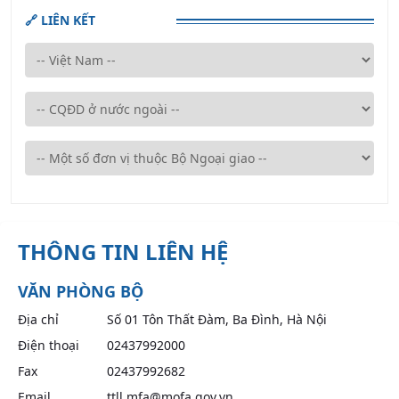
🔗 LIÊN KẾT
THÔNG TIN LIÊN HỆ
VĂN PHÒNG BỘ
Địa chỉ
Số 01 Tôn Thất Đàm, Ba Đình, Hà Nội
Điện thoại
02437992000
Fax
02437992682
Email
ttll.mfa@mofa.gov.vn