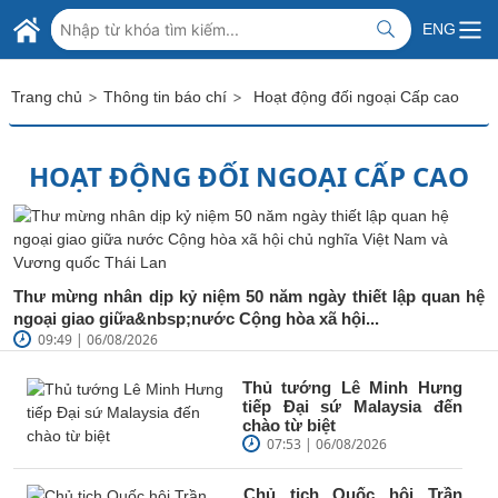
Skip to Main Content
BỘ NGOẠI GIAO VIỆT NAM
ENG
MINISTRY OF FOREIGN AFFAIRS
>
>
Trang chủ
Thông tin báo chí
Hoạt động đối ngoại Cấp cao
HOẠT ĐỘNG ĐỐI NGOẠI CẤP CAO
Thư mừng nhân dịp kỷ niệm 50 năm ngày thiết lập quan hệ
ngoại giao giữa&nbsp;nước Cộng hòa xã hội...
09:49 | 06/08/2026
Thủ tướng Lê Minh Hưng
tiếp Đại sứ Malaysia đến
chào từ biệt
07:53 | 06/08/2026
Chủ tịch Quốc hội Trần