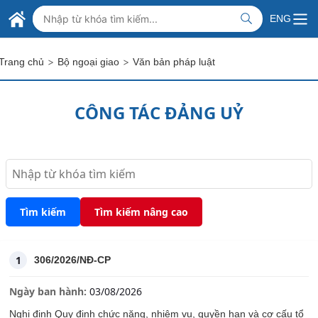
Skip to Main Content
BỘ NGOẠI GIAO VIỆT NAM
ENG
MINISTRY OF FOREIGN AFFAIRS
>
>
Trang chủ
Bộ ngoại giao
Văn bản pháp luật
CÔNG TÁC ĐẢNG UỶ
Tìm kiếm
Tìm kiếm nâng cao
1
306/2026/NĐ-CP
Ngày ban hành:
03/08/2026
Nghị định Quy định chức năng, nhiệm vụ, quyền hạn và cơ cấu tổ