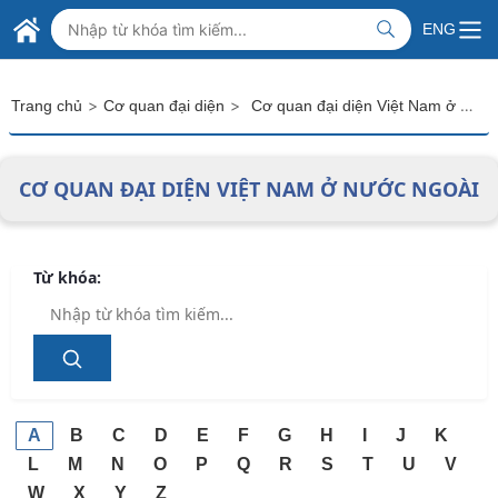
Skip to Main Content
BỘ NGOẠI GIAO VIỆT NAM
ENG
MINISTRY OF FOREIGN AFFAIRS
>
>
Cơ quan đại diện Việt Nam ở nước ngoài
Trang chủ
Cơ quan đại diện
CƠ QUAN ĐẠI DIỆN VIỆT NAM Ở NƯỚC NGOÀI
Từ khóa:
A
B
C
D
E
F
G
H
I
J
K
L
M
N
O
P
Q
R
S
T
U
V
W
X
Y
Z