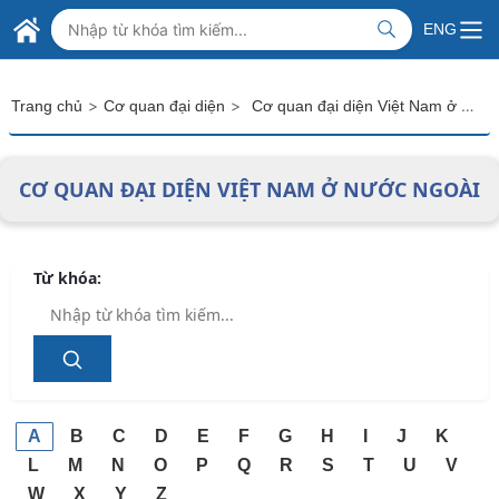
Skip to Main Content
BỘ NGOẠI GIAO VIỆT NAM
ENG
MINISTRY OF FOREIGN AFFAIRS
>
>
Cơ quan đại diện Việt Nam ở nước ngoài
Trang chủ
Cơ quan đại diện
CƠ QUAN ĐẠI DIỆN VIỆT NAM Ở NƯỚC NGOÀI
Từ khóa:
A
B
C
D
E
F
G
H
I
J
K
L
M
N
O
P
Q
R
S
T
U
V
W
X
Y
Z