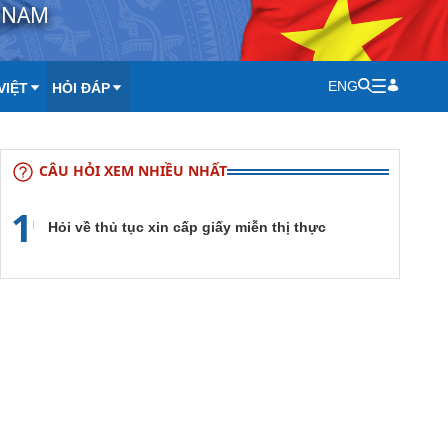
T NAM
ENG
VIỆT
HỎI ĐÁP
CÂU HỎI XEM NHIỀU NHẤT
1
Hỏi về thủ tục xin cấp giấy miễn thị thực