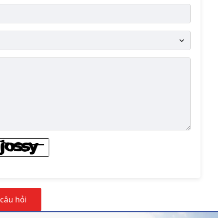
ại ảnh số
 câu hỏi