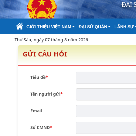
ĐẠI 
Skip to Main Content
GIỚI THIỆU VIỆT NAM
ĐẠI SỨ QUÁN
LÃNH SỰ
Thứ Sáu, ngày 07 tháng 8 năm 2026
GỬI CÂU HỎI
Tiêu đề
Tên người gửi
Email
Số CMND