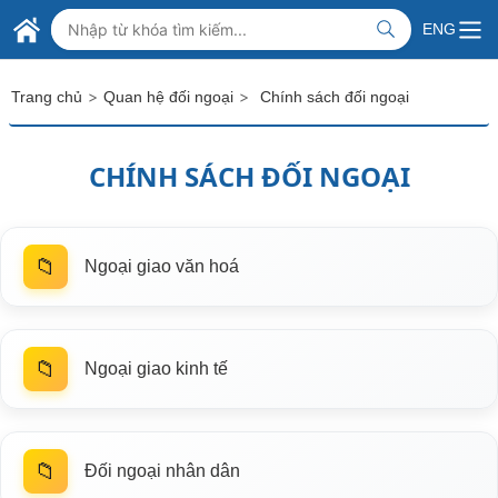
Skip to Main Content
BỘ NGOẠI GIAO VIỆT NAM
ENG
MINISTRY OF FOREIGN AFFAIRS
>
>
Trang chủ
Quan hệ đối ngoại
Chính sách đối ngoại
CHÍNH SÁCH ĐỐI NGOẠI
📁
Ngoại giao văn hoá
📁
Ngoại giao kinh tế
📁
Đối ngoại nhân dân