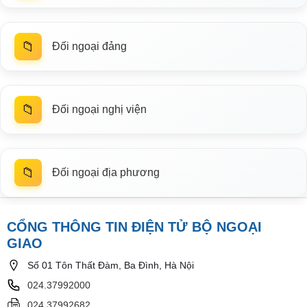
📁
Đối ngoại đảng
📁
Đối ngoại nghị viện
📁
Đối ngoại địa phương
CỔNG THÔNG TIN ĐIỆN TỬ BỘ NGOẠI
GIAO
Số 01 Tôn Thất Đàm, Ba Đình, Hà Nội
024.37992000
024.37992682