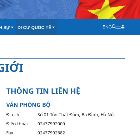
ENG
H SỰ
DI CƯ QUỐC TẾ
GIỚI
THÔNG TIN LIÊN HỆ
VĂN PHÒNG BỘ
Địa chỉ
Số 01 Tôn Thất Đàm, Ba Đình, Hà Nội
Điện thoại
02437992000
Fax
02437992682