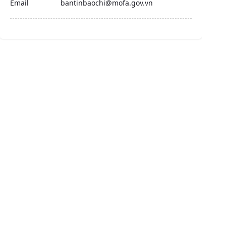
Email
bantinbaochi@mofa.gov.vn