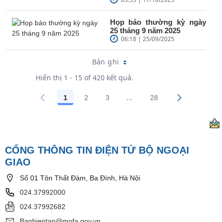
Họp báo thường kỳ ngày
25 tháng 9 năm 2025
06:18 | 25/09/2025
Bản ghi
Hiển thị 1 - 15 of 420 kết quả.
...
1
2
3
28
Trang trung gian Use TAB 
Các trang trên cổng
Các trang trên cổng
Các trang trên cổng
Các trang trên cổn
CỔNG THÔNG TIN ĐIỆN TỬ BỘ NGOẠI
GIAO
Số 01 Tôn Thất Đàm, Ba Đình, Hà Nội
024.37992000
024.37992682
Banbientap@mofa.gov.vn